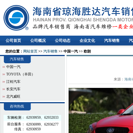
公司首页
公司概况
公司动态
企业文化
汽车销售
汽
您的位置：
网站首页
>>
汽车销售
>> 中国一汽 >> 欧朗
汽车销售
中国一汽
TOYOTA（丰田）
来源：
海南
江铃汽车
长安汽车
北汽威旺
咨询热线
车辆检测：
62939959、62932033
前台服务：
62936999、62936277
传真：
62930959