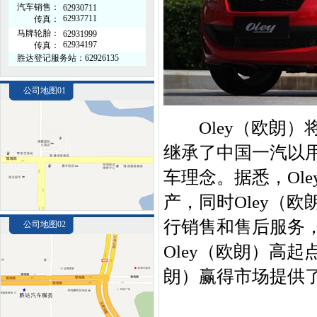
汽车销售：
62930711
62937711
传真：
马牌轮胎：
62931999
62934197
传真：
胜达登记服务站：62926135
公司地图01
Oley（欧朗）
继承了中国一汽以
车理念。据悉，Ol
产，同时Oley（
行销售和售后服务
公司地图02
Oley（欧朗）高
朗）赢得市场提供