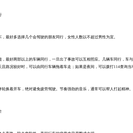
行
车，最好多选择几个会驾驶的朋友同行，女性人数以不超过男性为宜。
能，最好两部以上的车辆同行，一旦出了事故可以互相照应。几辆车同行，车与
天且路况较好时，可以由同行车辆拖着车走；如果是夜间，可以拨打114查询当
伴轮换着开车，绝对避免疲劳驾驶。节奏强劲的音乐，通常可以帮人打起精神。
全