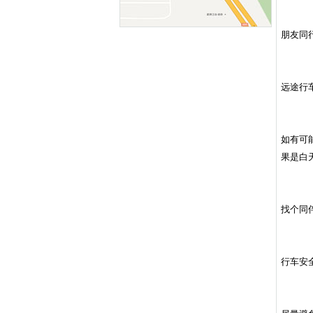
朋友同
远途行
如有可
果是白
找个同
行车安