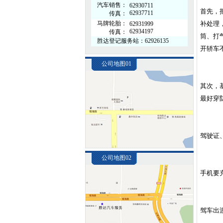
汽车销售：
62930711
首先，
62937711
传真：
马牌轮胎：
补处理
62931999
62934197
传真：
筒、打
胜达登记服务站：62926135
开轿车
公司地图01
其次，
最好穿
驾驶证
公司地图02
手机要
驾车出