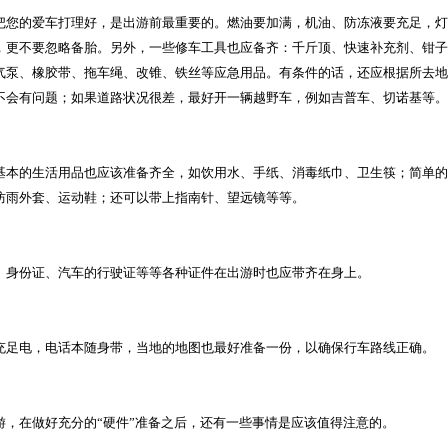
把您的爱车打理好，是出游前最重要的。燃油要加满，机油、防冻液要充足，灯
，更不要忽略备胎。另外，一些修车工具也应备齐：千斤顶、快速补充剂、钳子
气泵、橡胶带、拖车绳、改锥、铁丝等应急用品。有条件的话，还应根据所去地
不会有问题；如果道路状况很差，最好开一辆越野车，例如吉普车、切诺基等。
基本的生活用品也应该准备齐全，如饮用水、手纸、消毒纸巾、卫生筷；简单的
防雨外套、运动鞋；还可以带上指南针、望远镜等等。
、身份证、汽车的行驶证等等各种证件在出游时也应带齐在身上。
充足电，电话本随身带，当地的地图也最好准备一份，以确保行车路线正确。
游，在做好充分的“硬件”准备之后，还有一些事情是应该值得注意的。