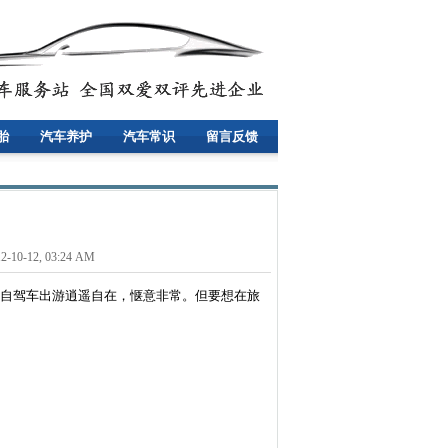
胎
汽车养护
汽车常识
留言反馈
12, 03:24 AM
自驾车出游逍遥自在，惬意非常。但要想在旅