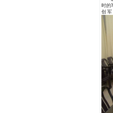
时的
创军