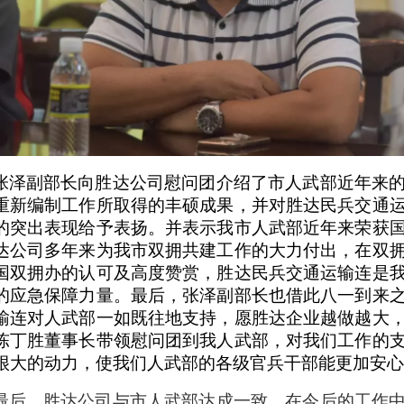
张泽副部长
向胜达公司慰问团介绍了市人武部
近年来
重新编制工作所取得的丰硕成果
，并对胜达民兵交通
的突出表现给予表扬。
并表示我市人武部近年来荣获
达公司多年来为我市双拥共建工作的大力付出
，在双
国双拥办
的认可及高度赞赏，
胜达
民兵交通运输连
是
的应急保障力量。最后，张泽副部长
也借此八一到来
输连
对人武部
一如既往地支持，愿胜达企业越做越大
陈丁胜董事长带领慰问团到我人武部，对我们工作的
很大的动力，使我们人武部的各级官兵干部能更加安心
最后，胜达公司与市人武部达成一致，在今后的工作