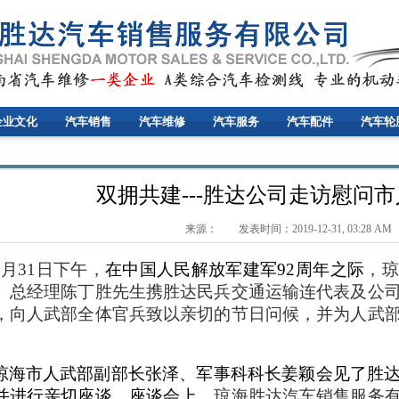
企业文化
汽车销售
汽车维修
汽车服务
汽车配件
汽车轮
双拥共建---胜达公司走访慰问
来源： 发表时间：2019-12-31, 03:28 AM
7月31日下午，
在中国人民解放军建军
92周年之际
，
琼
、总经理陈丁胜先生携胜达民兵交通运输连代表及公
，向人武部全体官兵致以亲切
的节日
问候，
并
为人武
。
琼海市人武部
副
部长
张泽、军事科科长姜颖
会见了胜
并进行亲切座谈。
座谈会上，
琼海胜达汽车销售服务