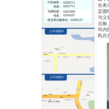
汽车销售：
62930711
生
表
62937711
传真：
定团
马牌轮胎：
62931999
62934197
传真：
与义
胜达登记服务站：62926135
点验
司内
公司地图01
民兵
公司地图02