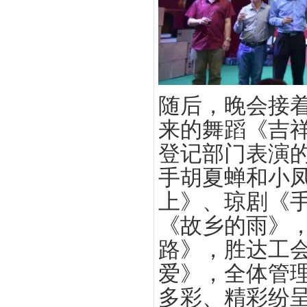
随后，晚会接
来的舞蹈《吉
登记部门表演
手胡夏蝉和小
上》、琼剧《
《故乡的雨》
路》，胜达工
爱》，全体管
多彩、精彩纷