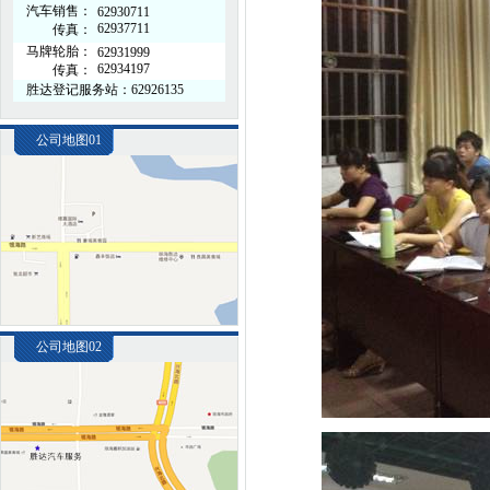
汽车销售：
62930711
62937711
传真：
马牌轮胎：
62931999
62934197
传真：
胜达登记服务站：62926135
公司地图01
公司地图02