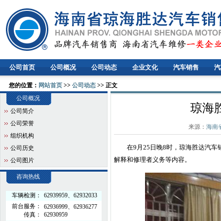
公司首页
公司概况
公司动态
企业文化
汽车销售
汽
您的位置：
网站首页
>>
公司动态
>> 正文
公司概况
琼海
公司简介
公司荣誉
来源：
海南
组织机构
在9月25日晚8时，琼海胜达汽车销
公司历史
解释和修理者义务等内容。
公司图片
咨询热线
车辆检测：
62939959、62932033
前台服务：
62936999、62936277
传真：
62930959